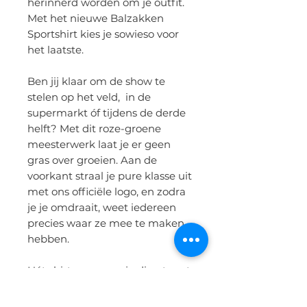
herinnerd worden om je outfit.
Met het nieuwe Balzakken
Sportshirt kies je sowieso voor
het laatste.
Ben jij klaar om de show te
stelen op het veld, in de
supermarkt óf tijdens de derde
helft? Met dit roze-groene
meesterwerk laat je er geen
gras over groeien. Aan de
voorkant straal je pure klasse uit
met ons officiële logo, en zodra
je je omdraait, weet iedereen
precies waar ze mee te maken
hebben.
Hét shirt waarmee je direct met
1-0 voor staat.
​​​​​​​Men ziet direct dat je je sport